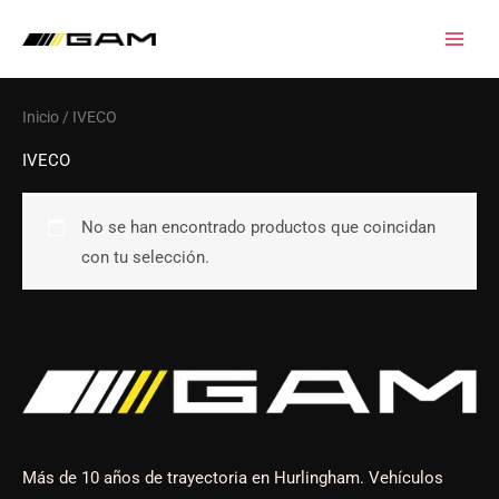
Ir
al
contenido
Inicio
/ IVECO
IVECO
No se han encontrado productos que coincidan
con tu selección.
Más de 10 años de trayectoria en Hurlingham. Vehículos