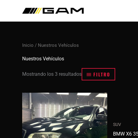
Ir
al
contenido
Inicio
/ Nuestros Vehículos
Nuestros Vehículos
FILTRO
Mostrando los 3 resultados
SUV
BMW X6 35