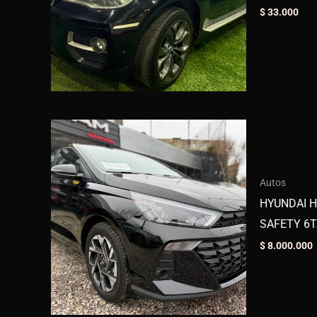
$
33.000
Autos
HYUNDAI H
SAFETY 6T
$
8.000.000