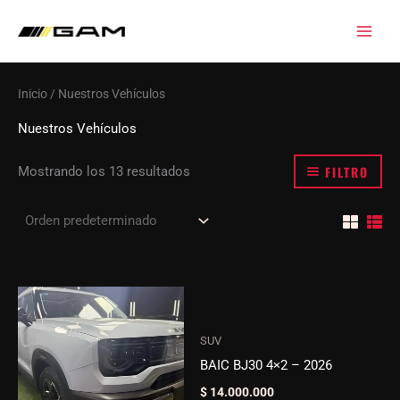
Ir
al
contenido
Inicio
/ Nuestros Vehículos
Nuestros Vehículos
FILTRO
Mostrando los 13 resultados
SUV
BAIC BJ30 4×2 – 2026
$
14.000.000