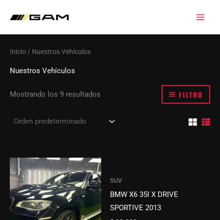
Ir
al
contenido
Inicio
/ Nuestros Vehículos
Nuestros Vehículos
FILTRO
Mostrando los 9 resultados
SUV
BMW X6 35I X DRIVE
SPORTIVE 2013