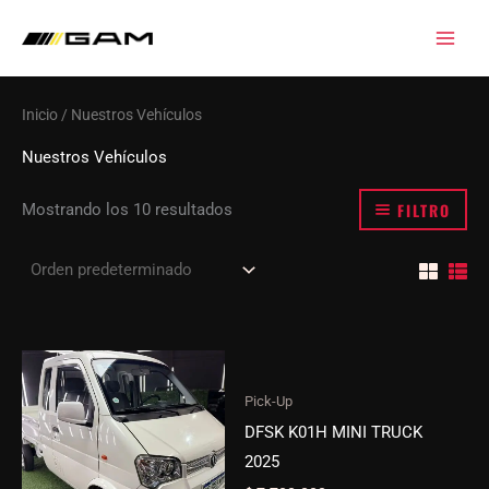
Ir
al
contenido
Inicio
/ Nuestros Vehículos
Nuestros Vehículos
FILTRO
Mostrando los 10 resultados
Pick-Up
DFSK K01H MINI TRUCK
2025