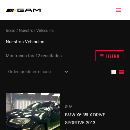
Ir
al
contenido
Inicio
/ Nuestros Vehículos
Nuestros Vehículos
FILTRO
Mostrando los 12 resultados
SUV
BMW X6 35I X DRIVE
SPORTIVE 2013