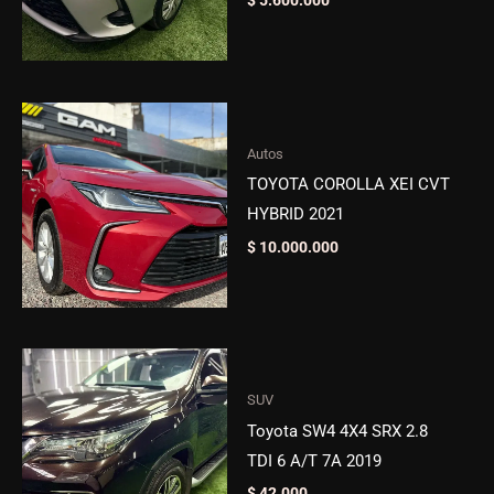
$
5.600.000
Autos
TOYOTA COROLLA XEI CVT
HYBRID 2021
$
10.000.000
SUV
Toyota SW4 4X4 SRX 2.8
TDI 6 A/T 7A 2019
$
42.000