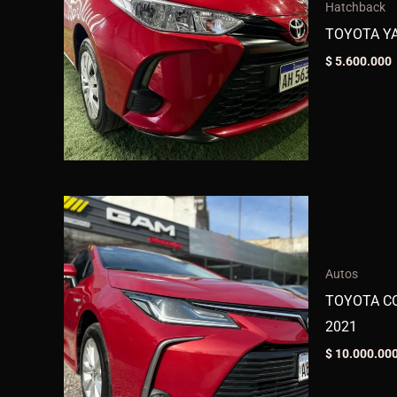
Hatchback
TOYOTA YA
$
5.600.000
Autos
TOYOTA CO
2021
$
10.000.00