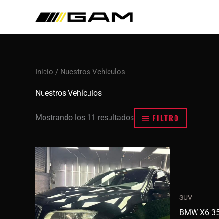
Ir
al
contenido
Inicio
/ Nuestros Vehículos
Nuestros Vehículos
FILTRO
Mostrando los 11 resultados
SUV
BMW X6 35