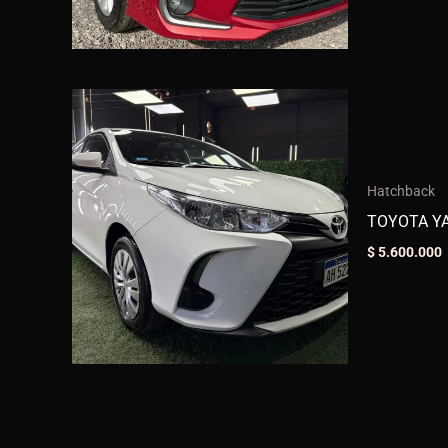
Hatchback
TOYOTA YA
$
5.600.000