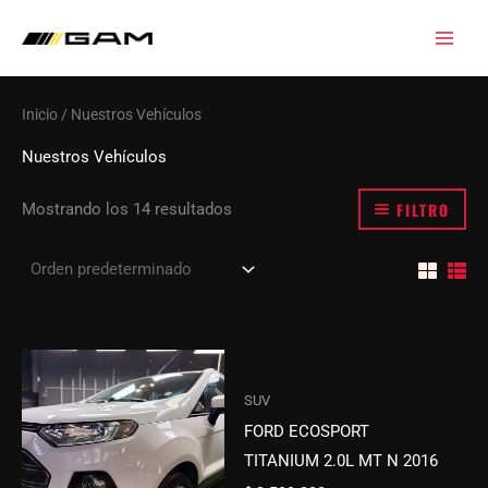
Ir
al
contenido
Inicio
/ Nuestros Vehículos
Nuestros Vehículos
FILTRO
Mostrando los 14 resultados
SUV
FORD ECOSPORT
TITANIUM 2.0L MT N 2016