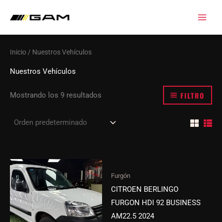
Ir
al
contenido
Inicio
/ Nuestros Vehículos
Nuestros Vehículos
FILTRO
Mostrando los 9 resultados
Furgón
CITROEN BERLINGO
FURGON HDI 92 BUSINESS
AM22.5 2024