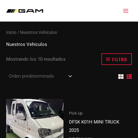
Ir
al
contenido
Inicio
/ Nuestros Vehículos
Nuestros Vehículos
FILTRO
Mostrando los 10 resultados
Pick-Up
DFSK K01H MINI TRUCK
2025