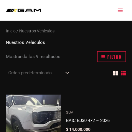
Ir
al
contenido
Inicio
/ Nuestros Vehículos
Nuestros Vehículos
FILTRO
Mostrando los 9 resultados
SUV
BAIC BJ30 4×2 – 2026
$
14.000.000