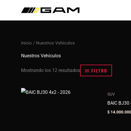
Ir
al
contenido
Inicio
/ Nuestros Vehículos
Nuestros Vehículos
FILTRO
Mostrando los 12 resultados
SUV
BAIC BJ30 
$
14.000.00