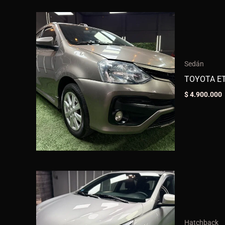
Sedán
TOYOTA ET
$
4.900.000
Hatchback