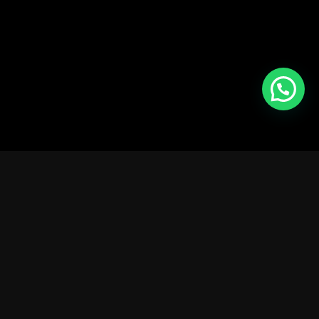
Sobre Nosotros
GAM Automóviles
Somos una empresa familiar, ubicados en Hurlingham de
los cuales estamos
registrados en DNRPA
como
agencia y habilitados mediante el municipio para darle
tranquilidad al cliente para realizar cualquier tipo de
operación.