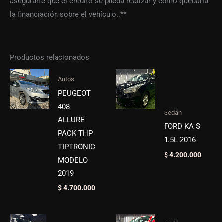
asegurarte que el crédito se pueda realizar y como quedaría
la financiación sobre el vehículo..**
Productos relacionados
Autos
PEUGEOT
408
Sedán
ALLURE
FORD KA S
PACK THP
1.5L 2016
TIPTRONIC
$
4.200.000
MODELO
2019
$
4.700.000