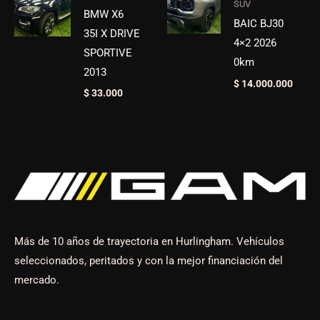
SUV
BMW X6
BAIC BJ30
35I X DRIVE
4×2 2026
SPORTIVE
0km
2013
$
14.000.000
$
33.000
Más de 10 años de trayectoria en Hurlingham. Vehículos
seleccionados, peritados y con la mejor financiación del
mercado.