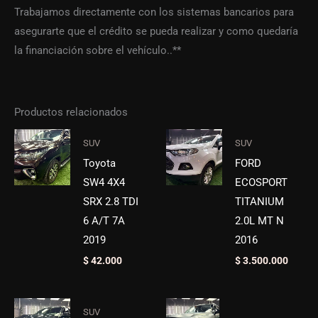
Trabajamos directamente con los sistemas bancarios para
asegurarte que el crédito se pueda realizar y como quedaría
la financiación sobre el vehículo..**
Productos relacionados
SUV
SUV
Toyota
FORD
SW4 4X4
ECOSPORT
SRX 2.8 TDI
TITANIUM
6 A/T 7A
2.0L MT N
2019
2016
$
42.000
$
3.500.000
SUV