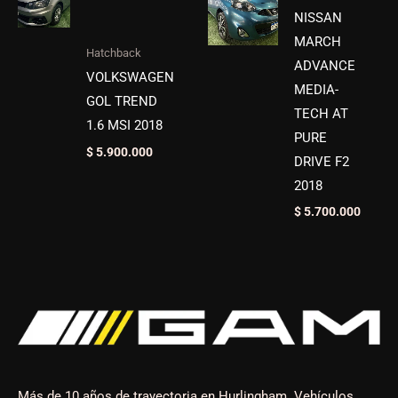
NISSAN
MARCH
Hatchback
ADVANCE
VOLKSWAGEN
MEDIA-
GOL TREND
TECH AT
1.6 MSI 2018
PURE
$
5.900.000
DRIVE F2
2018
$
5.700.000
Más de 10 años de trayectoria en Hurlingham. Vehículos